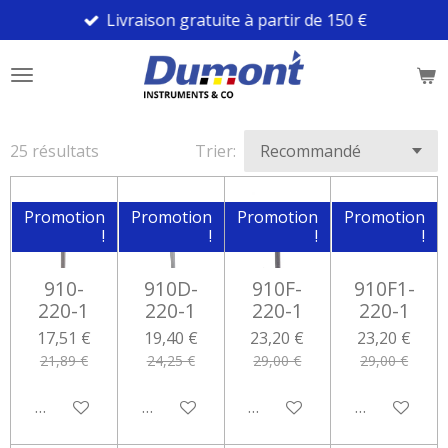
Livraison gratuite à partir de 150 €
Passer
au
contenu
principal
25 résultats
Trier:
Promotion
Promotion
Promotion
Promotion
!
!
!
!
910-
910D-
910F-
910F1-
220-1
220-1
220-1
220-1
17,51 €
19,40 €
23,20 €
23,20 €
21,89 €
24,25 €
29,00 €
29,00 €
Ajouter au panier
Ajouter au panier
Ajouter au panier
Ajouter au 