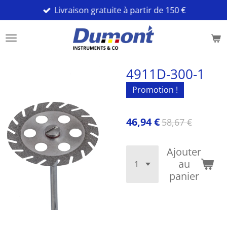
Livraison gratuite à partir de 150 €
Passer
au
contenu
principal
4911D-300-1
Promotion !
46,94 €
58,67 €
Ajouter
au
panier