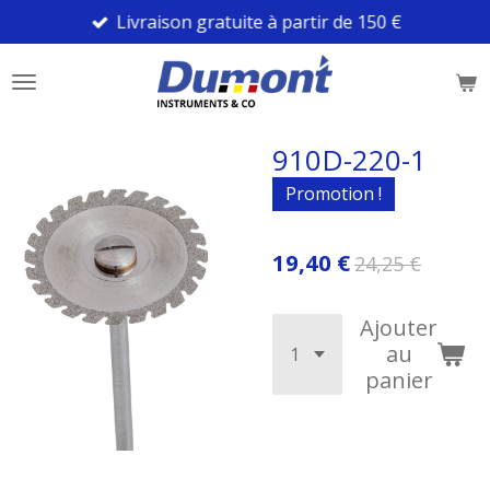
Livraison gratuite à partir de 150 €
Passer
au
contenu
principal
910D-220-1
Promotion !
19,40 €
24,25 €
Ajouter
au
panier