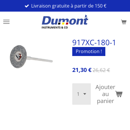
Livraison gratuite à partir de 150 €
Passer
au
contenu
principal
917XC-180-1
Promotion !
21,30 €
26,62 €
Ajouter
au
panier